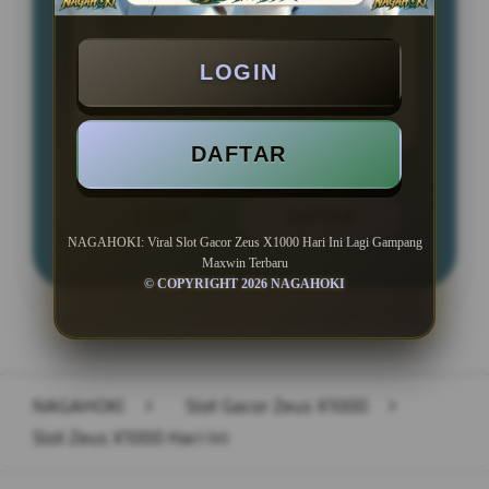
BONUS NEW MEMBER 10%
Minimal Deposit Rp. 10.000
LOGIN
Minimal Withdraw Rp 50.000
DAFTAR
LOGIN
DAFTAR
NAGAHOKI: Viral Slot Gacor Zeus X1000 Hari Ini Lagi Gampang
Maxwin Terbaru
© COPYRIGHT 2026 NAGAHOKI
Layer Popup Close
NAGAHOKI
>
Slot Gacor Zeus X1000
>
Slot Zeus X1000 Hari Ini