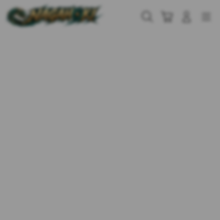
Skip
to
Cari
Troli
Login
Navigation
content